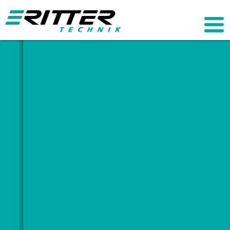
nten
ahl,