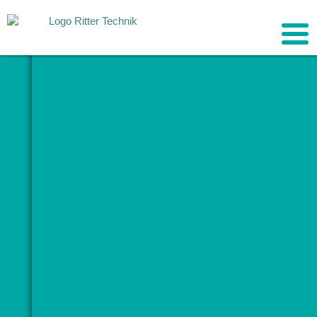
wir
r je
re
,
n
nern
f.